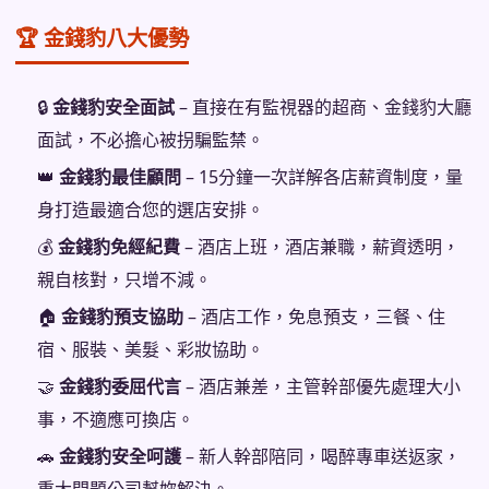
🏆 金錢豹八大優勢
🔒
金錢豹安全面試
– 直接在有監視器的超商、金錢豹大廳
面試，不必擔心被拐騙監禁。
👑
金錢豹最佳顧問
– 15分鐘一次詳解各店薪資制度，量
身打造最適合您的選店安排。
💰
金錢豹免經紀費
– 酒店上班，酒店兼職，薪資透明，
親自核對，只增不減。
🏠
金錢豹預支協助
– 酒店工作，免息預支，三餐、住
宿、服裝、美髮、彩妝協助。
🤝
金錢豹委屈代言
– 酒店兼差，主管幹部優先處理大小
事，不適應可換店。
🚗
金錢豹安全呵護
– 新人幹部陪同，喝醉專車送返家，