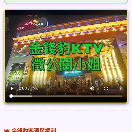
👑 金錢豹客源與福利