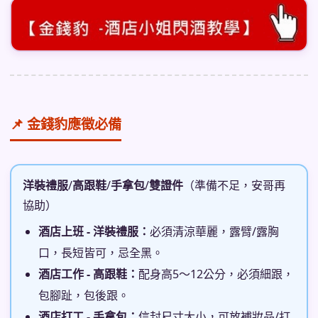
📌 金錢豹應徵必備
洋裝禮服
/
高跟鞋
/
手拿包
/
雙證件
（準備不足，安哥再
協助）
酒店上班 - 洋裝禮服：
必須清涼華麗，露臂/露胸
口，長短皆可，忌全黑。
酒店工作 - 高跟鞋：
配身高5～12公分，必須細跟，
包腳趾，包後跟。
酒店打工 - 手拿包：
信封尺寸大小，可放補妝品/打