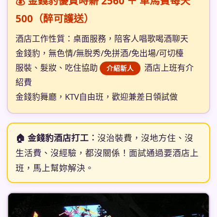
💰 金錢豹優質時薪 2560 ＋ 車馬費每天
500（醉可護送）
酒店工作性質：桌面服務，陪客人唱歌喝酒聊天
金錢豹，無色情/無脫秀/免拼酒/免出場/可切檯
服裝、髮妝、吃住協助
酒店上班有介
介紹新人
紹費
金錢豹舞廳，KTV自由班，歡迎兼差日領試做
🏠 金錢豹酒店打工︰
沒治裝費，沒地方住、沒
生活費、沒經驗，都沒關係！面試通過要酒店上
班，馬上幫妳解決。