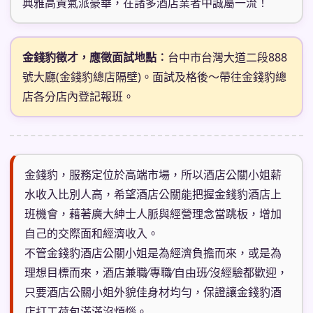
典雅高貴氣派豪華，在諸多酒店業者中誠屬一流！
金錢豹徵才，應徵面試地點︰
台中市台灣大道二段888
號大廳(金錢豹總店隔壁)。面試及格後～帶往金錢豹總
店各分店內登記報班。
金錢豹，服務定位於高端市場，所以酒店公關小姐薪
水收入比別人高，希望酒店公關能把握金錢豹酒店上
班機會，藉著廣大紳士人脈與經營理念當跳板，增加
自己的交際面和經濟收入。
不管金錢豹酒店公關小姐是為經濟負擔而來，或是為
理想目標而來，酒店兼職∕專職∕自由班∕沒經驗都歡迎，
只要酒店公關小姐外貌佳身材均勻，保證讓金錢豹酒
店打工荷包滿滿沒煩惱。